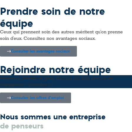
Prendre soin de notre
équipe
Ceux qui prennent soin des autres méritent qu’on prenne
soin d’eux. Consultez nos avantages sociaux.
Consulter les avantages sociaux
Rejoindre notre équipe
Penseurs créatifs et gens d’action qui font preuve de
compassion : postulez ici
Consulter les offres d’emploi
Nous sommes une entreprise
de penseurs